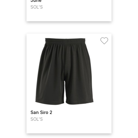
June
SOL'S
San Siro 2
SOL'S