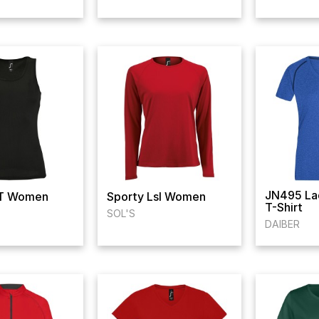
JN495 Lad
TT Women
Sporty Lsl Women
T-Shirt
SOL'S
DAIBER