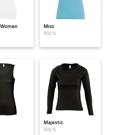
m Women
Miss
SOL'S
Majestic
SOL'S