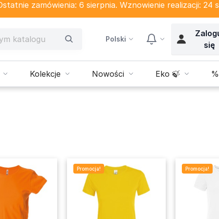
tatnie zamówienia: 6 sierpnia. Wznowienie realizacji: 24 s
Zalog
Polski
się
Kolekcje
Nowości
Eko 🍃
%
Promocja!
Promocja!