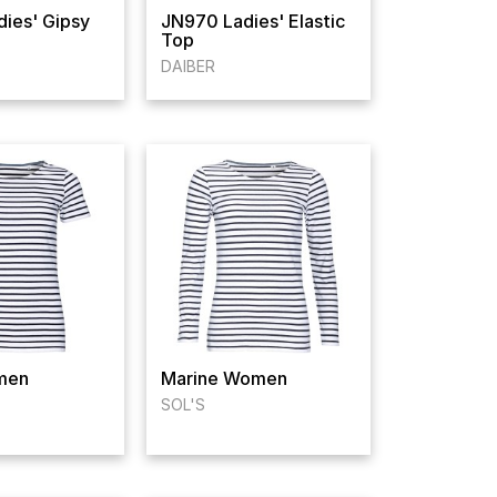
ies' Gipsy
JN970 Ladies' Elastic
Top
DAIBER
men
Marine Women
SOL'S