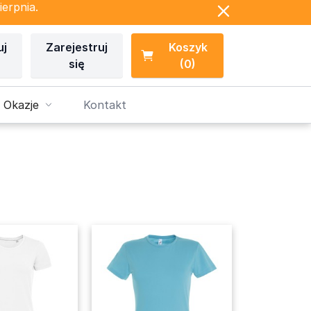
ierpnia.
uj
Zarejestruj
Koszyk
się
(0)
 Okazje
Kontakt