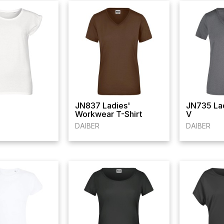
JN837 Ladies'
JN735 Lad
Workwear T-Shirt
V
DAIBER
DAIBER