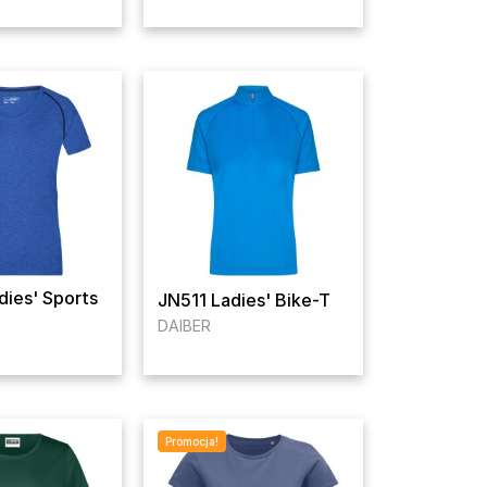
ies' Sports
JN511 Ladies' Bike-T
DAIBER
Promocja!