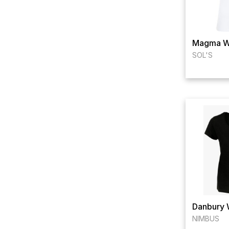
Magma 
SOL'S
Danbury
NIMBUS