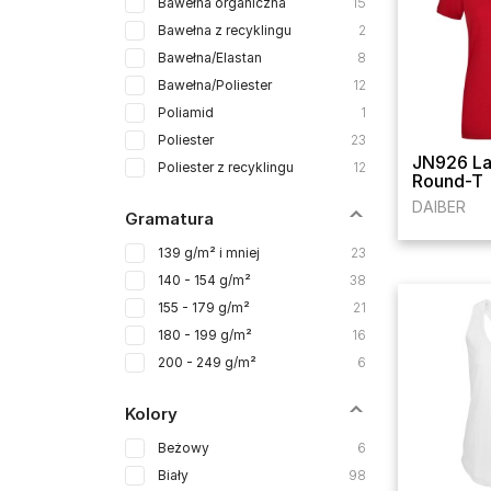
Bawełna organiczna
15
Bawełna z recyklingu
2
Bawełna/Elastan
8
Bawełna/Poliester
12
Poliamid
1
Poliester
23
JN926 La
Poliester z recyklingu
12
Round-T
DAIBER
Gramatura
139 g/m² i mniej
23
140 - 154 g/m²
38
155 - 179 g/m²
21
180 - 199 g/m²
16
200 - 249 g/m²
6
Kolory
Beżowy
6
Biały
98