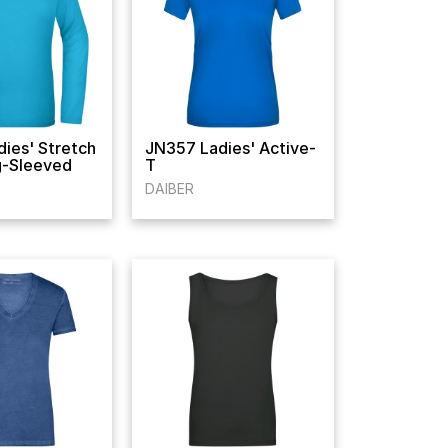
ies' Stretch
JN357 Ladies' Active-
g-Sleeved
T
DAIBER