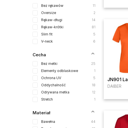
Bez rękawów
11
Oversize
2
Rękaw-długi
14
Rękaw-krótki
81
Slim fit
5
V-neck
6
Cecha
Bez metki
25
Elementy odblaskowe
1
Ochrona UV
5
JN901 La
Oddychalność
18
DAIBER
Odrywana metka
12
Stretch
1
Materiał
Bawełna
44