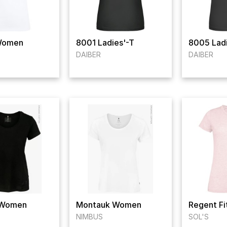
Women
8001 Ladies'-T
8005 Ladi
DAIBER
DAIBER
 Women
Montauk Women
Regent F
NIMBUS
SOL'S