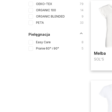
OEKO-TEX
79
ORGANIC 100
14
ORGANIC BLENDED
9
PETA
33
Pielęgnacja
Easy Care
8
Pranie 60° i 90°
5
Melba
SOL'S