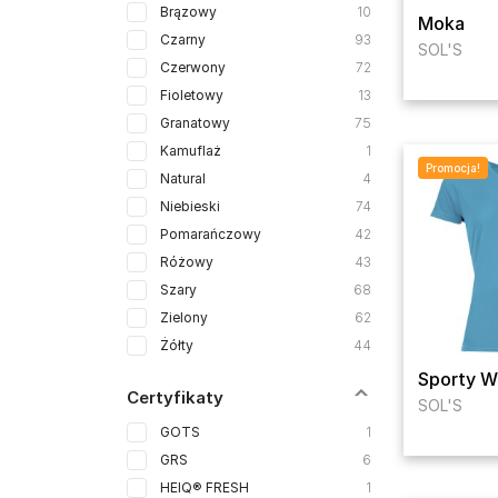
Brązowy
10
Moka
Czarny
93
SOL'S
Czerwony
72
Fioletowy
13
Granatowy
75
Kamuflaż
1
Promocja!
Natural
4
Niebieski
74
Pomarańczowy
42
Różowy
43
Szary
68
Zielony
62
Żółty
44
Sporty 
Certyfikaty
SOL'S
GOTS
1
GRS
6
HEIQ® FRESH
1