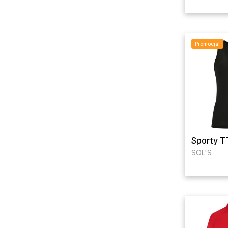
Promocja!
Sporty 
SOL'S