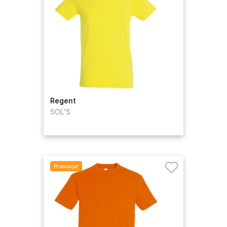
Regent
SOL'S
Promocja!