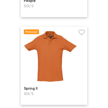
People
SOL'S
Promocja!
Spring II
SOL'S