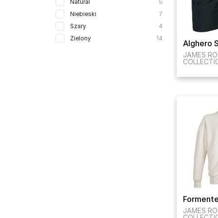
Natural
5
Niebieski
7
Szary
4
Zielony
14
Alghero 
JAMES RO
COLLECTI
Formente
JAMES RO
COLLECTI