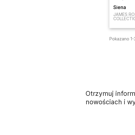
Siena
JAMES RO
COLLECTI
Pokazano 1-3
Otrzymuj inform
nowościach i w