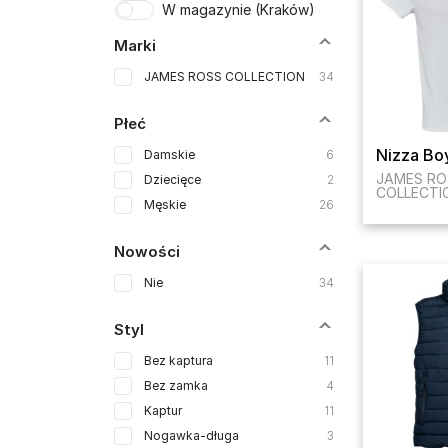
W magazynie (Kraków)
Marki
JAMES ROSS COLLECTION
34
Płeć
Nizza Bo
Damskie
6
JAMES RO
Dziecięce
2
COLLECTI
Męskie
26
Nowości
Nie
34
Styl
Bez kaptura
11
Bez zamka
4
Kaptur
11
Nogawka-długa
3