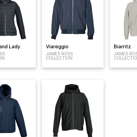
land Lady
Viareggio
Biarritz
SS
JAMES ROSS
JAMES RO
ON
COLLECTION
COLLECTI