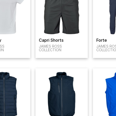
y
Capri Shorts
Forte
SS
JAMES ROSS
JAMES RO
ON
COLLECTION
COLLECTI