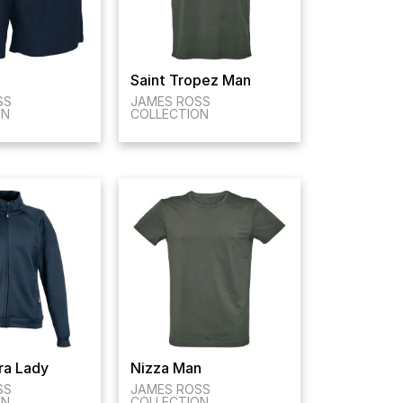
Saint Tropez Man
SS
JAMES ROSS
ON
COLLECTION
ra Lady
Nizza Man
SS
JAMES ROSS
ON
COLLECTION