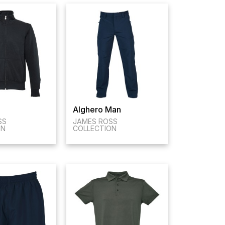
Alghero Man
SS
JAMES ROSS
ON
COLLECTION