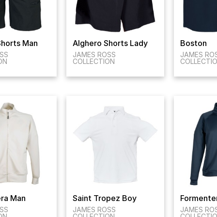
Shorts Man
Alghero Shorts Lady
Boston
SS
JAMES ROSS
JAMES RO
ON
COLLECTION
COLLECTI
ra Man
Saint Tropez Boy
Formente
SS
JAMES ROSS
JAMES RO
ON
COLLECTION
COLLECTI