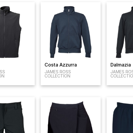
Costa Azzurra
Dalmazia
SS
JAMES ROSS
JAMES RO
ON
COLLECTION
COLLECTI