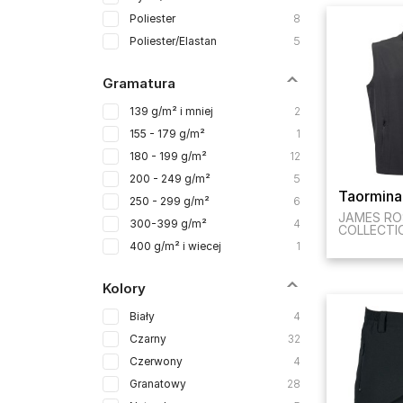
Poliester
8
Poliester/Elastan
5
Gramatura
139 g/m² i mniej
2
155 - 179 g/m²
1
180 - 199 g/m²
12
200 - 249 g/m²
5
Taormina
250 - 299 g/m²
6
JAMES RO
300-399 g/m²
4
COLLECTI
400 g/m² i wiecej
1
Kolory
Biały
4
Czarny
32
Czerwony
4
Granatowy
28