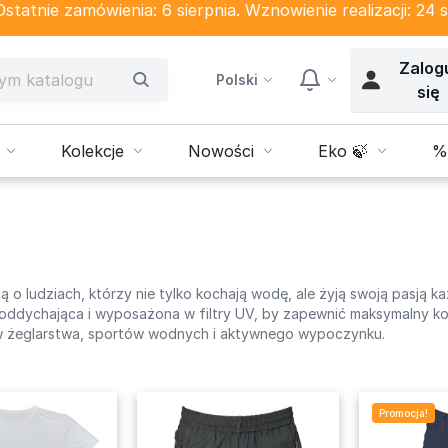
tatnie zamówienia: 6 sierpnia. Wznowienie realizacji: 24 s
Zalog
Polski
się
Kolekcje
Nowości
Eko 🍃
%
ą o ludziach, którzy nie tylko kochają wodę, ale żyją swoją pasją 
 oddychająca i wyposażona w filtry UV, by zapewnić maksymalny k
ków żeglarstwa, sportów wodnych i aktywnego wypoczynku.
Promocja!