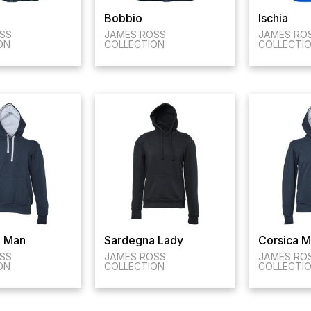
Bobbio
Ischia
SS
JAMES ROSS
JAMES RO
ON
COLLECTION
COLLECTI
a Man
Sardegna Lady
Corsica 
SS
JAMES ROSS
JAMES RO
ON
COLLECTION
COLLECTI