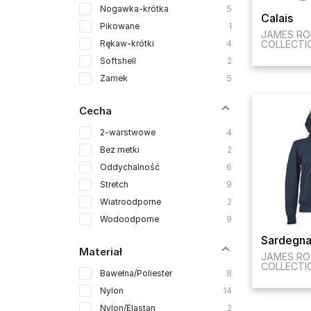
Nogawka-krótka
5
Calais
Pikowane
1
JAMES RO
Rękaw-krótki
4
COLLECTI
Softshell
2
Zamek
5
Cecha
2-warstwowe
4
Bez metki
2
Oddychalność
6
Stretch
9
Wiatroodporne
2
Wodoodporne
9
Sardegn
Materiał
JAMES RO
COLLECTI
Bawełna/Poliester
8
Nylon
14
Nylon/Elastan
2