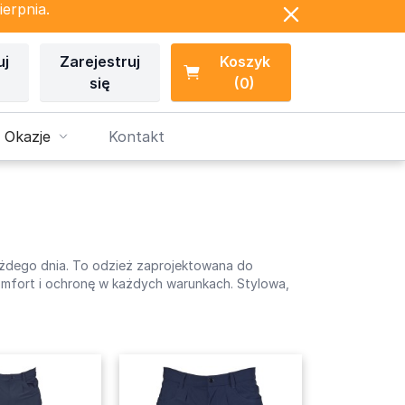
ierpnia.
uj
Zarejestruj
Koszyk
się
(0)
 Okazje
Kontakt
każdego dnia. To odzież zaprojektowana do
omfort i ochronę w każdych warunkach. Stylowa,