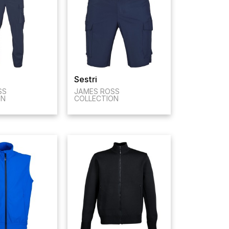
Sestri
SS
JAMES ROSS
ON
COLLECTION