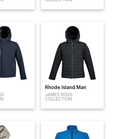
Rhode Island Man
SS
JAMES ROSS
ON
COLLECTION