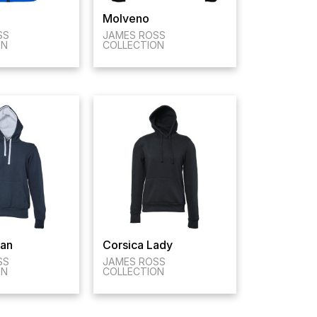
Molveno
SS
JAMES ROSS
ON
COLLECTION
Man
Corsica Lady
SS
JAMES ROSS
ON
COLLECTION