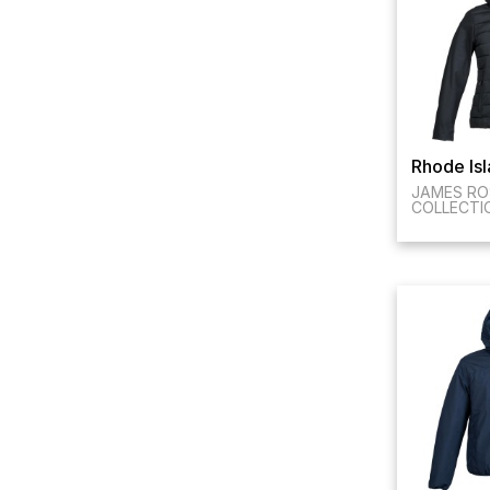
Rhode Is
JAMES RO
COLLECTI