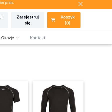
ierpnia.
uj
Zarejestruj
Koszyk
się
(0)
 Okazje
Kontakt