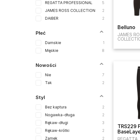
REGATTA PROFESSIONAL
5
JAMES ROSS COLLECTION
2
DAIBER
2
Belluno
Płeć
JAMES RO
COLLECTI
Damskie
1
Męskie
8
Nowości
Nie
7
Tak
2
Styl
Bez kaptura
2
Nogawka-długa
2
Rękaw-długi
3
TRS229 
Rękaw-krótki
2
BaseLaye
Zamek
2
REGATTA