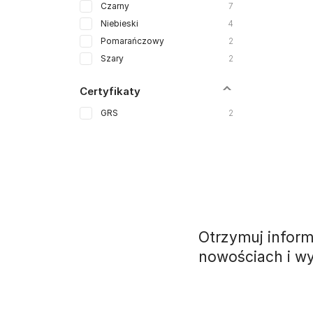
Czarny
7
Niebieski
4
Pomarańczowy
2
Szary
2
Certyfikaty
GRS
2
Otrzymuj inform
nowościach i w