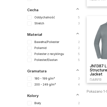
Cecha
Oddychalność
5
Stretch
3
Materiał
Bawełna/Poliester
2
Poliamid
2
Poliester z recyklingu
5
Poliester/Elastan
5
JN1387 L
Structur
Gramatura
Jacket
180 - 199 g/m²
3
DAIBER
200 - 249 g/m²
4
Pokazano 1-9
Kolory
Biały
2