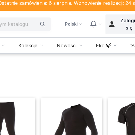
tatnie zamówienia: 6 sierpnia. Wznowienie realizacji: 24 s
Zalog
Polski
się
Kolekcje
Nowości
Eko 🍃
%