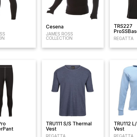
TRS227
Cesena
ProSSBas
SS
JAMES ROSS
ON
COLLECTION
REGATTA
Pro
TRU111 S/S Thermal
TRU112 L/
rPant
Vest
Vest
REGATTA
REGATTA