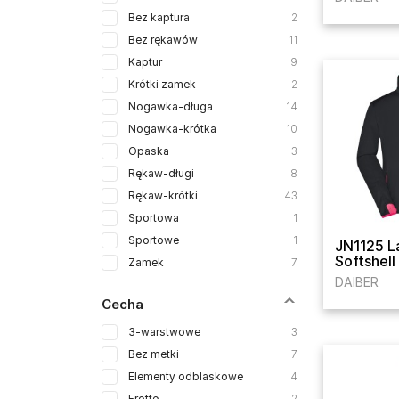
Bez kaptura
2
Bez rękawów
11
Kaptur
9
Krótki zamek
2
Nogawka-długa
14
Nogawka-krótka
10
Opaska
3
Rękaw-długi
8
Rękaw-krótki
43
Sportowa
1
Sportowe
1
JN1125 L
Softshell
Zamek
7
DAIBER
Cecha
3-warstwowe
3
Bez metki
7
Elementy odblaskowe
4
Frotte
2