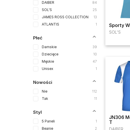
DAIBER
84
SOL'S
25
JAMES ROSS COLLECTION
13
ATLANTIS
1
Sporty 
SOL'S
Płeć
Damskie
39
Dziecięce
10
Męskie
47
Unisex
1
Nowości
Nie
112
Tak
11
Styl
JN306 Me
5 Paneli
1
T
Beanie
2
DAIBER