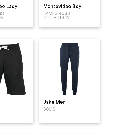
eo Lady
Montevideo Boy
SS
JAMES ROSS
ON
COLLECTION
Jake Men
SOL'S