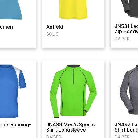
JN531 Lad
Women
Anfield
Zip Hood
SOL'S
DAIBER
n's Running-
JN498 Men's Sports
JN497 Lad
Shirt Longsleeve
Shirt Lon
DAIBER
DAIBER