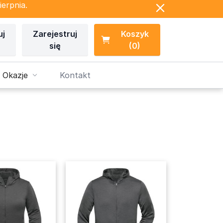
ierpnia.
uj
Zarejestruj
Koszyk
się
(0)
 Okazje
Kontakt