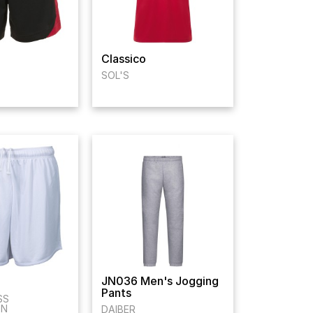
Classico
SOL'S
JN036 Men's Jogging
Pants
SS
ON
DAIBER