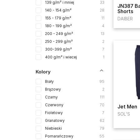
139 g/m² i mniej
33
JN387 Ba
140 - 154 g/m²
28
Shorts
155 - 179 g/m²
11
DAIBER
180 - 199 g/m²
4
200 - 249 g/m²
13
250 - 299 g/m²
2
300-399 g/m²
7
400 g/m² i wiecej
1
Kolory
Biały
95
Brązowy
2
Czarny
111
Czerwony
70
Jet Men
Fioletowy
7
SOL'S
Granatowy
62
Niebieski
79
Pomarańczowy
55