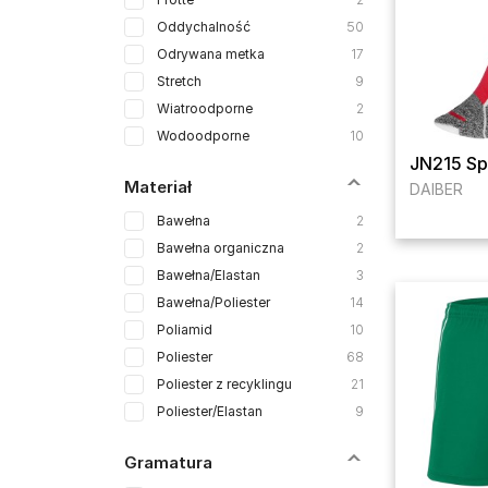
Oddychalność
50
Odrywana metka
17
Stretch
9
Wiatroodporne
2
Wodoodporne
10
JN215 Sp
Materiał
DAIBER
Bawełna
2
Bawełna organiczna
2
Bawełna/Elastan
3
Bawełna/Poliester
14
Poliamid
10
Poliester
68
Poliester z recyklingu
21
Poliester/Elastan
9
Gramatura