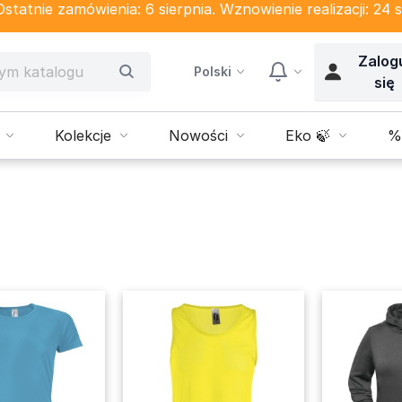
tatnie zamówienia: 6 sierpnia. Wznowienie realizacji: 24 s
Zalog
Polski
się
Kolekcje
Nowości
Eko 🍃
%