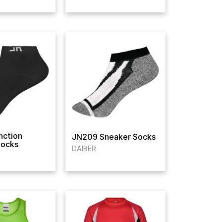
nction
JN209 Sneaker Socks
Socks
DAIBER