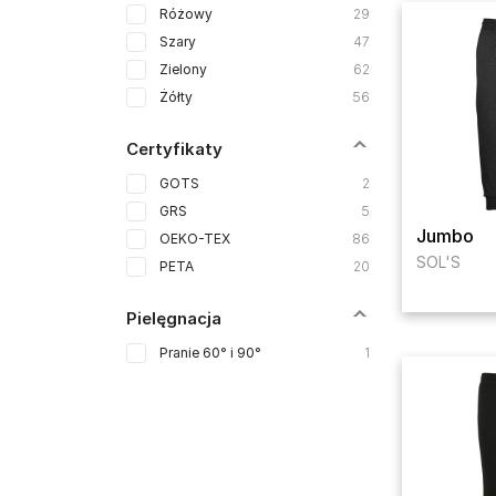
Różowy
29
Szary
47
Zielony
62
Żółty
56
Certyfikaty
GOTS
2
GRS
5
Jumbo
OEKO-TEX
86
SOL'S
PETA
20
Pielęgnacja
Pranie 60° i 90°
1