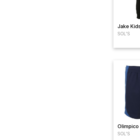
Jake Kid
SOL'S
Olimpico
SOL'S