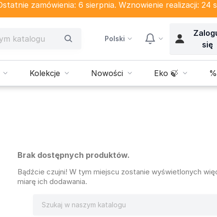
tatnie zamówienia: 6 sierpnia. Wznowienie realizacji: 24 s
Zalog
Polski
się
Kolekcje
Nowości
Eko 🍃
%
Brak dostępnych produktów.
Bądźcie czujni! W tym miejscu zostanie wyświetlonych wi
miarę ich dodawania.