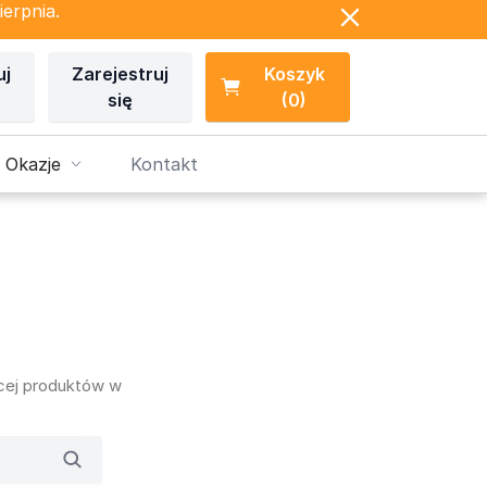
ierpnia.
uj
Zarejestruj
Koszyk
się
(0)
 Okazje
Kontakt
ęcej produktów w