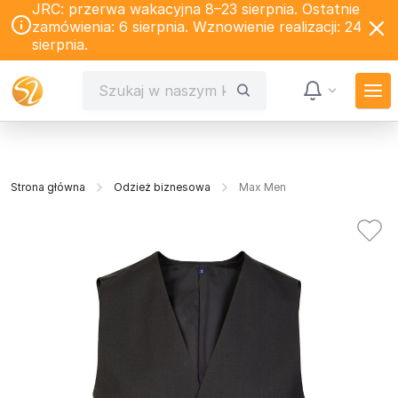
JRC: przerwa wakacyjna 8–23 sierpnia. Ostatnie
zamówienia: 6 sierpnia. Wznowienie realizacji: 24
sierpnia.
Strona główna
Odzież biznesowa
Max Men