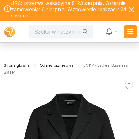
JRC: przerwa wakacyjna 8–23 sierpnia. Ostatnie
zamówienia: 6 sierpnia. Wznowienie realizacji: 24
sierpnia.
Strona główna
Odzież biznesowa
JN1177 Ladies' Business
Blazer