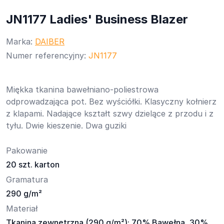
JN1177 Ladies' Business Blazer
Marka:
DAIBER
Numer referencyjny:
JN1177
Miękka tkanina bawełniano-poliestrowa
odprowadzająca pot. Bez wyściółki. Klasyczny kołnierz
z klapami. Nadające kształt szwy dzielące z przodu i z
tyłu. Dwie kieszenie. Dwa guziki
Pakowanie
20 szt. karton
Gramatura
290 g/m²
Materiał
Tkanina zewnętrzna (290 g/m²): 70% Bawełna, 30%