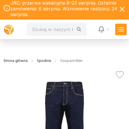
JRC: przerwa wakacyjna 8–23 sierpnia. Ostatnie
zamówienia: 6 sierpnia. Wznowienie realizacji: 24
sierpnia.
Strona główna
Spodnie
Gaspard Men